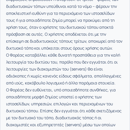
διαδικτυακών τόπων υπεύθυνοι κατά το νόμο – φέρουν την
αποκλειστική ευθύνη για το περιεχόμενο των ιστοσελίδων
τους ή για οποιαδήποτε ζημία μπορεί να προκύψει από τη
χρήση τους, όταν ο χρήστης του δικτυακού τόπου αποκτά
πρόσβαση σε αυτές. Ο χρήστης αποδέχεται ότι με την
επίσκεψη σε διαδικτυακούς τόπους τρίτων, αποχωρεί από τον
δικτυακό τόπο και υπόκειται στους όρους χρήσης αυτών.
Ο Φορέας καταβάλλει κάθε δυνατή προσπάθεια για την καλή
λειτουργία του δικτύου του, παρόλο που δεν εγγυάται ότι οι
λειτουργίες των διακομιστών του (servers) θα είναι
αδιάκοπες ή χωρίς κανενός είδους σφάλματα, απαλλαγμένες
από ιούς, κακόβουλο λογισμικό ή άλλα παρόμοια στοιχεία.
Ο Φορέας δεν ευθύνεται, υπό οποιεσδήποτε συνθήκες, για
οποιαδήποτε μορφή ζημίας υποστεί ο χρήστης των
ιστοσελίδων, υπηρεσιών, επιλογών και περιεχομένων του
δικτυακού τόπου. Επίσης δεν εγγυάται ότι κάθε σχετιζόμενος
με τον δικτυακό του τόπο, διαδικτυακός τόπος ή οι
διακομιστές και εξυπηρετητές (servers) μέσω των οποίων