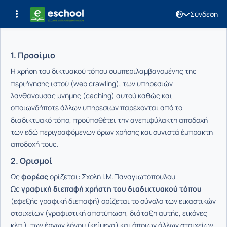
Σύνδεση
Όροι Χρήσης
1. Προοίμιο
Η χρήση του δικτυακού τόπου συμπεριλαμβανομένης της
περιήγησης ιστού (web crawling), των υπηρεσιών
λανθάνουσας μνήμης (caching) αυτού καθώς και
οποιωνδήποτε άλλων υπηρεσιών παρέχονται από το
διαδικτυακό τόπο, προϋποθέτει την ανεπιφύλακτη αποδοχή
των εδώ περιγραφόμενων όρων χρήσης και συνιστά έμπρακτη
αποδοχή τους.
2. Ορισμοί
Ως
φορέας
ορίζεται: Σχολή Ι.Μ.Παναγιωτόπουλου
Ως
γραφική διεπαφή χρήστη του διαδικτυακού τόπου
(εφεξής γραφική διεπαφή) ορίζεται το σύνολο των εικαστικών
στοιχείων (γραφιστική αποτύπωση, διάταξη αυτής, εικόνες
κλπ.), των έργων λόγου (κείμενα) και όποιων άλλων στοιχείων