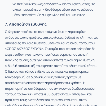
να πετύχουν κοινώς αποδεκτή λύση του ζητήματος, το
υλικό παραμένει μη - διαθέσιμο μέσω του καταλόγου
μέχρι την επίτευξη συμφωνίας επί του θέματος.
7. Αποποίηση ευθύνης
Ο Φορέας παρέχει το περιεχόμενο (π.χ. πληροφορίες,
ονόματα, φωτογραφίες, απεικονίσεις, δεδομένα κλπ) και τις
υπηρεσίες που διατίθενται μέσω του δικτυακού τόπου του
«ΟΠΩΣ ΑΚΡΙΒΩΣ ΕΧΟΥΝ». Σε καμία περίπτωση ο Φορέας δε
φέρει ευθύνη για τυχόν απαιτήσεις νομικής, αστικής ή
ποινικής φύσης ούτε για οποιαδήποτε τυχόν ζημία (θετική,
ειδική ή αποθετική) του χρήστη αυτού του δικτυακού τόπου.
O δικτυακός τόπος ενδέχεται να περιέχει παραπομπές
(συνδέσμους) σε διαδικτυακούς τόπους τρίτων με
αποκλειστικό σκοπό την πληροφόρηση του χρήστη. Η
παραπομπή σε συνδέσμους που ανήκουν σε διαδικτυακούς
τόπους τρίτων δεν αποτελεί υιοθέτηση των απόψεων και
πράξεων τους ή αποδοχή του περιεχόμενου που αυτοί
εκφράζουν, δημοσιεύουν ή αναρτούν. Οι τρίτοι – φορείς των